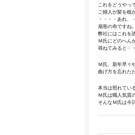
これをどうやっ
ご婦人が髪を梳
・・・・あれ、
扇形の布ですね
弊社にはこれを
Ｍ氏にどのへん
尋ねてみると・
Ｍ氏、新年早々
曲げ方を忘れた
本当は照れてい
Ｍ氏は職人気質
そんなＭ氏は今