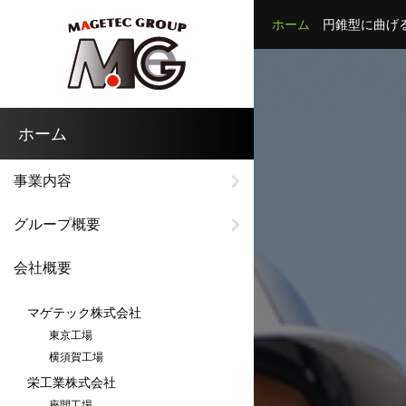
ホーム
円錐型に曲げる
ホーム
事業内容
グループ概要
会社概要
マゲテック株式会社
東京工場
横須賀工場
栄工業株式会社
座間工場