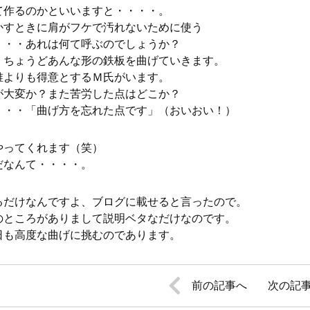
て作るのかといいますと・・・・。
かすときに肩がフケで汚れないために使う
・・・あれは何て呼ぶのでしょうか？
。ちょうどあんな形の鉄板を曲げていきます。
誰よりも得意とするＭ氏がいます。
が大変か？また苦労した点はどこか？
・・・「曲げ方を忘れた点です」（おいおい！）
やってくれます（笑）
だなんて・・・・。
るだけなんですよ、ブログに載せると言ったので。
のところがありまして説明ベタなだけなのです。
日も高度な曲げに挑むのであります。
前の記事へ
次の記