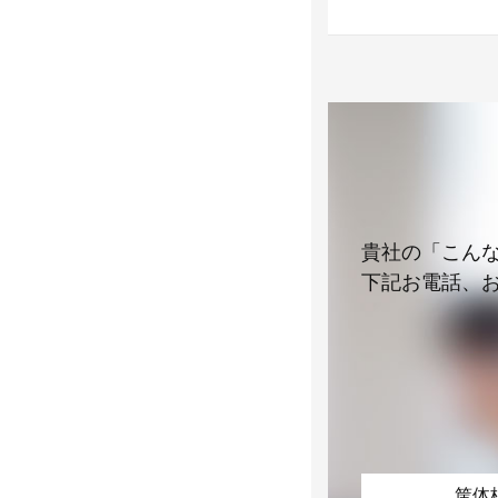
貴社の「こん
下記お電話、
筐体