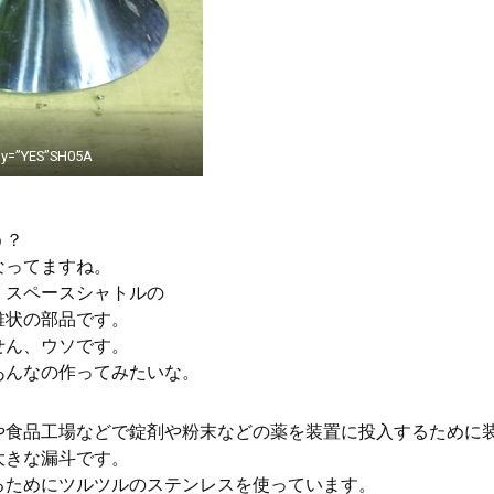
y=”YES”SH05A
う？
なってますね。
、スペースシャトルの
錐状の部品です。
せん、ウソです。
あんなの作ってみたいな。
や食品工場などで錠剤や粉末などの薬を装置に投入するために
大きな漏斗です。
るためにツルツルのステンレスを使っています。