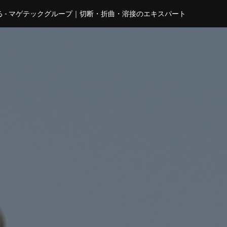
 - マゲテックグループ｜切断・折曲・溶接のエキスパート