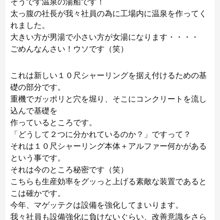
そうです温泉の湯船です！
太っ腹の社長が我々社員の為に工場内に温泉を作ってく
れました。
大きい方が男湯で小さい方が女湯になります・・・・
ごめんなんさい！ウソです（笑）
これは新しい１０尺シャーリングを据え付けるための基
礎の部分です。
重機でガッポリと穴を堀り、そこにコンクリートを流し
込んで基礎を
作っているところです。
「どうして２つに分かれているのか？」ですって？
それは１０尺シャーリング本体＋アルファー何かがある
という事です。
それは今のところ秘密です（笑）
こちらも生産効率をグッっと上げる素敵な装置であると
こは確かです。
今年、マゲッテクは設備を強化してまいります。
我々社員も設備強化に負けないぐらい、改善意識をさら