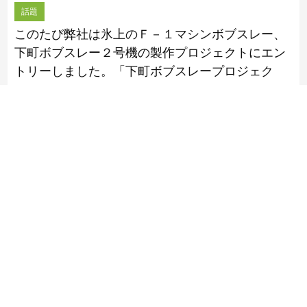
話題
このたび弊社は氷上のＦ－１マシンボブスレー、
下町ボブスレー２号機の製作プロジェクトにエン
トリーしました。「下町ボブスレープロジェク
ト」は、大田区内の中小製造業の有志が協力し、
おおたの技術力で初の国産ソリを製作し、冬季五
輪 […]
おおた工業フェアー 参考出品