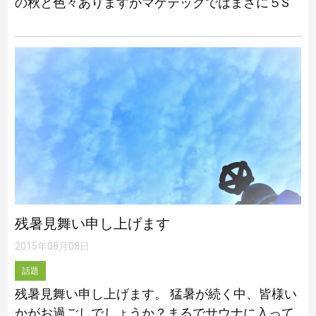
の秋と色々ありますがマゲテックではまさに５S
の秋です。若手社員の教育の一環で若手を中心に
５Sの計画を練らせそれを実行に移していきます
[…]
残暑見舞い申し上げます
2015年08月08日
話題
残暑見舞い申し上げます。 猛暑が続く中、皆様い
かがお過ごしでしょうか？まるでサウナに入って